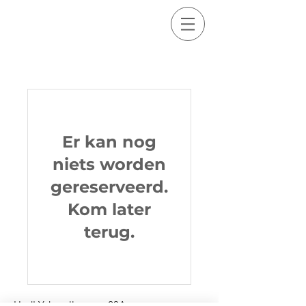
Er kan nog
niets worden
gereserveerd.
Kom later
terug.
H. d' Ydewallestraat 23A