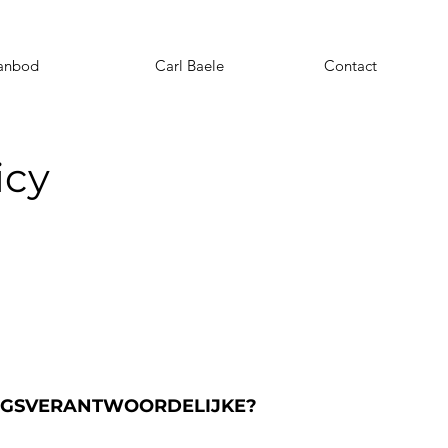
anbod
Carl Baele
Contact
icy
INGSVERANTWOORDELIJKE?