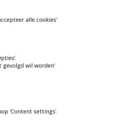
accepteer alle cookies’
pties’.
et gevolgd wil worden’
nop ‘Content settings’.